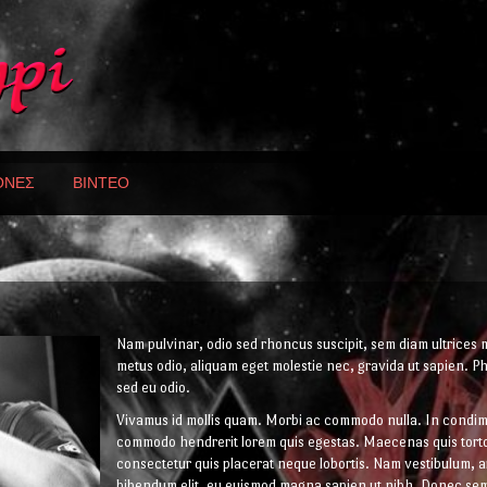
ΟΝΕΣ
ΒΙΝΤΕΟ
Nam pulvinar, odio sed rhoncus suscipit, sem diam ultrices 
metus odio, aliquam eget molestie nec, gravida ut sapien. Pha
sed eu odio.
Vivamus id mollis quam. Morbi ac commodo nulla. In condime
commodo hendrerit lorem quis egestas. Maecenas quis tort
consectetur quis placerat neque lobortis. Nam vestibulum, ar
bibendum elit, eu euismod magna sapien ut nibh. Donec sem