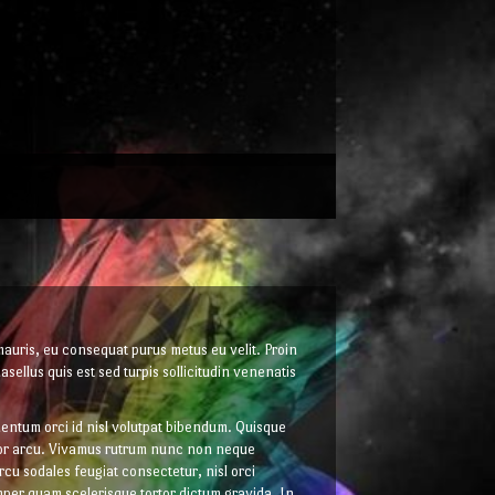
mauris, eu consequat purus metus eu velit. Proin
sellus quis est sed turpis sollicitudin venenatis
ntum orci id nisl volutpat bibendum. Quisque
or arcu. Vivamus rutrum nunc non neque
cu sodales feugiat consectetur, nisl orci
per quam scelerisque tortor dictum gravida. In