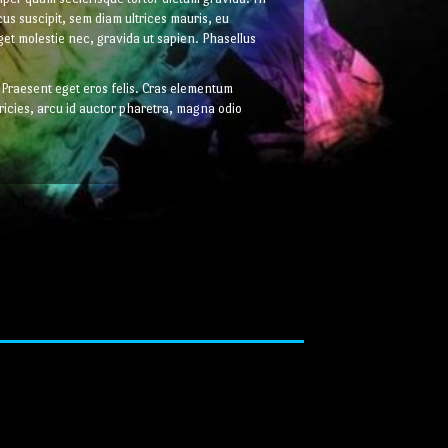
us suscipit, sem diam ultrices mauris, eu
et molestie nec, gravida ut sapien. Phasellus
Praesent eget eros felis. Cras elementum
ricies, arcu id auctor pharetra, magna odio