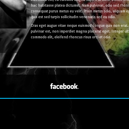
hac habitasse platea dictumst. Nam pulvinar, odio sed rhonc
consequat purus metus eu velit. Proin metus odio, aliquam eg
quis est sed turpis sollicitudin venenatis sed eu odio.
Cras eget augue vitae neque euismod congue quis non erat. 
pulvinar est, non imperdiet magna placerat eget. Integer ult
commodo elit, eleifend rhoncus risus orci et odio.